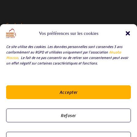
Contacts
Vos préférences sur les cookies
contact@akwabamousso.org
Ce site utilise des cookies. Les données personnelles sont conservées 3 ans
conformément au RGPD et utilisées uniquement par l’association
Akwaba
Mousso
. Le fait de ne pas consentir ou de retirer son consentement peut avoir
Site
un effet négatif sur certaines caractéristiques et fonctions.
Accueil
L’association
Accepter
Nous découvrir
Nous rejoindre
Refuser
Contact